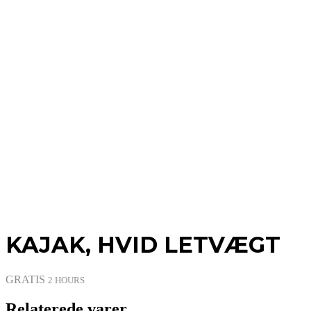
KAJAK, HVID LETVÆGT
GRATIS
2 HOURS
Kajak,
Relaterede varer