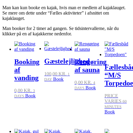
Man kan kun booke en kajak, hvis man er medlem af kajaklauget.
Se mere om dette under “Fælles aktiviteter” i afsnittet om
kajaklauget.
Man booker for 2 timer ad gangen. Se tidsintervallerne, når du
klikker på en af kajakkerne nedenfor.
Gæstelejlighed
Booking
Rengøring
Fællesbå
af
af sauna
100,00
KR.
“M/S
1
vanding
Book
DAY
Torpedo
0,00
KR.
4
Book
DAYS
0,00
KR.
3
Book
PRICE
DAYS
VARIES
60
MINUTES
Book