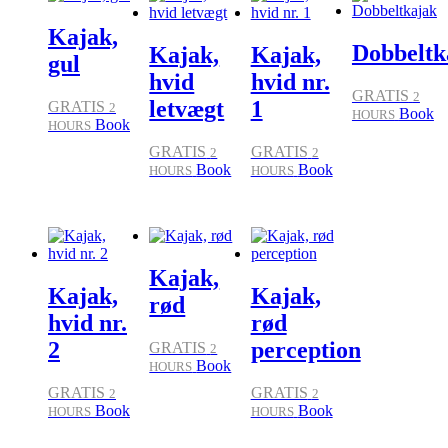
Kajak,
Dobbeltk
Kajak,
Kajak,
gul
hvid
hvid nr.
GRATIS
2
letvægt
1
GRATIS
2
Book
HOURS
Book
HOURS
GRATIS
GRATIS
2
2
Book
Book
HOURS
HOURS
Kajak,
Kajak,
Kajak,
rød
hvid nr.
rød
2
perception
GRATIS
2
Book
HOURS
GRATIS
GRATIS
2
2
Book
Book
HOURS
HOURS